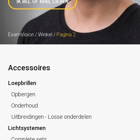
IK BEL OF MAIL LIEVER
ExamVision
/
Winkel
/
Pagina 2
Accessoires
Loepbrillen
Opbergen
Onderhoud
Uitbreidingen - Losse onderdelen
Lichtsystemen
Complete sets