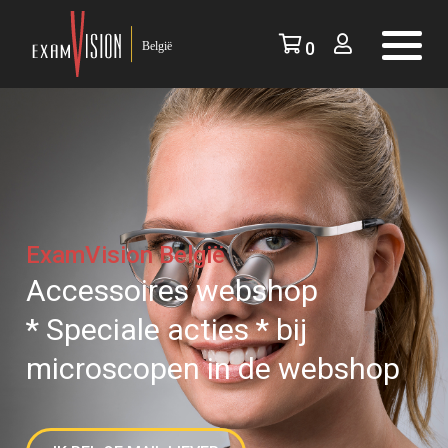
ExamVision
/
Winkel
/
Pagina 2
0
ExamVision België
Accessoires webshop
* Speciale acties * bij
microscopen in de webshop