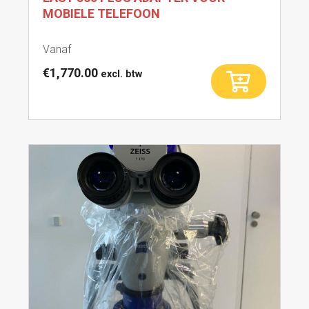
MOBIELE TELEFOON
Vanaf
Dit
€1,770.00
excl. btw
product
heeft
meerder
variaties.
Deze
optie
kan
gekozen
worden
op
de
productp