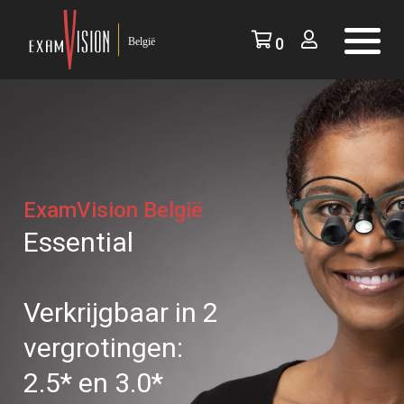
0
ExamVision België
Essential
Verkrijgbaar in 2
vergrotingen:
2.5* en 3.0*